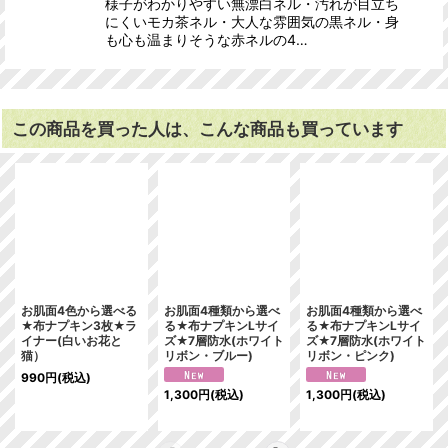
様子がわかりやすい無漂白ネル・汚れが目立ち
にくいモカ茶ネル・大人な雰囲気の黒ネル・身
も心も温まりそうな赤ネルの4…
この商品を買った人は、こんな商品も買っています
お肌面4色から選べる
お肌面4種類から選べ
お肌面4種類から選べ
★布ナプキン3枚★ラ
る★布ナプキンLサイ
る★布ナプキンLサイ
イナー(白いお花と
ズ★7層防水(ホワイト
ズ★7層防水(ホワイト
猫）
リボン・ブルー)
リボン・ピンク)
990
円
(税込)
1,300
円
(税込)
1,300
円
(税込)