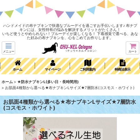
ハンドメイドの布ナプキンで快適なブルーデイを過ごすお手伝いします♪ 布ナプ
キンには、女性特有の悩みを解決するメリットがたくさん！
いちど使うとやめられない！ブルーデイが楽しくなる！ 下着感覚で選べる、あな
た好みの布ナプキンを、心をこめてお作りします。
メニュー
カート
ホーム
マイページ
ご利用案内
特商法表示
ホーム
>
★防水ナプキンL(多い日・長時間用)
>
お肌面4種類から選べる★布ナプキンLサイズ★7層防水(コスモス・ホワイト)
お肌面4種類から選べる★布ナプキンLサイズ★7層防水
(コスモス・ホワイト)