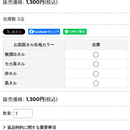
販売価格
:
1,300
円
(税込)
在庫数 3点
Facebookでシェア
お肌面ネル生地カラー
在庫
無漂白ネル
モカ茶ネル
赤ネル
黒ネル
販売価格
:
1,300
円
(税込)
数量
:
返品特約に関する重要事項