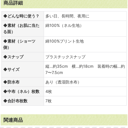
商品詳細
◆どんな時に使う？
多い日、長時間、夜用に
◆素材（お肌に当た
綿100%（ネル生地）
る面）
◆素材（ショーツ
綿100%プリント生地
側）
◆スナップ
プラスチックスナップ
縦…約35cm 横…約18cm 装着時の幅…約
◆サイズ
7〜7.5cm
◆防水布
あり（透湿防水布）
◆中布（ネル）枚数
4枚
◆合計布枚数
7枚
関連商品