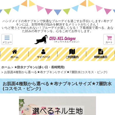
ハンドメイドの布ナプキンで快適なブルーデイを過ごすお手伝いします♪ 布ナプ
キンには、女性特有の悩みを解決するメリットがたくさん！
いちど使うとやめられない！ブルーデイが楽しくなる！ 下着感覚で選べる、あな
た好みの布ナプキンを、心をこめてお作りします。
メニュー
カート
ホーム
マイページ
ご利用案内
特商法表示
ホーム
>
★防水ナプキンL(多い日・長時間用)
>
お肌面4種類から選べる★布ナプキンLサイズ★7層防水(コスモス・ピンク)
お肌面4種類から選べる★布ナプキンLサイズ★7層防水
(コスモス・ピンク)