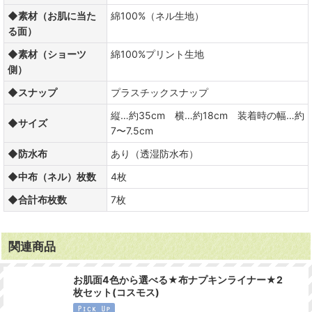
◆素材（お肌に当た
綿100%（ネル生地）
る面）
◆素材（ショーツ
綿100%プリント生地
側）
◆スナップ
プラスチックスナップ
縦…約35cm 横…約18cm 装着時の幅…約
◆サイズ
7〜7.5cm
◆防水布
あり（透湿防水布）
◆中布（ネル）枚数
4枚
◆合計布枚数
7枚
関連商品
お肌面4色から選べる★布ナプキンライナー★2
枚セット(コスモス)