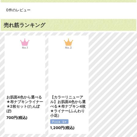
0
件のレビュー
売れ筋ランキング
No.1
No.2
お肌面4色から選べる
【カラーリニューア
★布ナプキンライナー
ル】お肌面4色から選
★2枚セット(たんぽ
べる★布ナプキン4枚
ぽ)
★ライナー(ふんわり
小花）
700
円
(税込)
1,200
円
(税込)